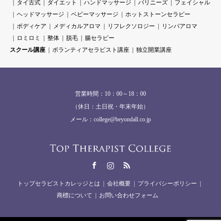
タイ古式
ダイエット
ハンドマッサージ
バリニーズ
フェイシャル
ヘッドマッサージ
ベビーマッサージ
ホットストーンセラピー
ボディケア
メディカルアロマ
リフレクソロジー
リンパアロマ
ロミロミ
整体
脱毛
腸セラピー
スクール講座
ボランティアセラピスト講座
独立開業講座
営業時間：10：00～18：00
（休日：土日祝・年末年始）
メール：college@beyondall.co.jp
Facebook
Instagram
RSS
トップセラピストカレッジとは
会社概要
プライバシーポリシー
商標について
お問い合わせフォーム