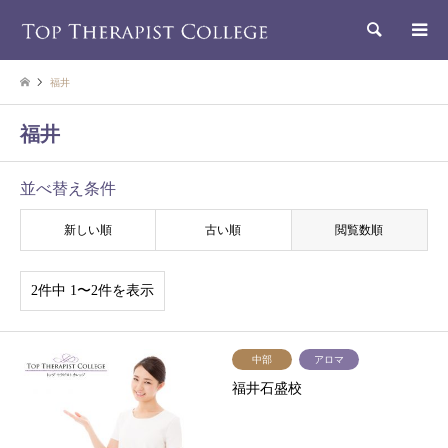
検索
福井
福井
並べ替え条件
新しい順
古い順
閲覧数順
2件中 1〜2件を表示
中部
アロマ
福井石盛校