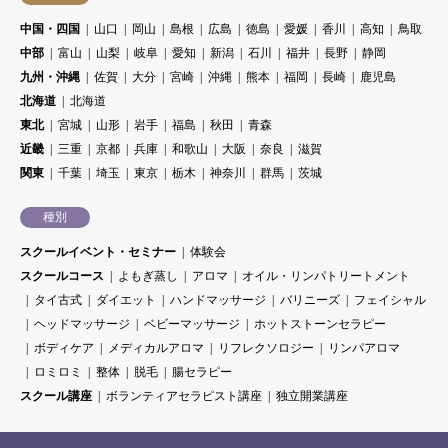
中国・四国
山口
岡山
島根
広島
徳島
愛媛
香川
高知
鳥取
中部
富山
山梨
岐阜
愛知
新潟
石川
福井
長野
静岡
九州・沖縄
佐賀
大分
宮崎
沖縄
熊本
福岡
長崎
鹿児島
北海道
北海道
東北
宮城
山形
岩手
福島
秋田
青森
近畿
三重
京都
兵庫
和歌山
大阪
奈良
滋賀
関東
千葉
埼玉
東京
栃木
神奈川
群馬
茨城
種別
スクールイベント・セミナー
体験会
スクールコース
よもぎ蒸し
アロマ
オイル・リンパトリートメント
タイ古式
ダイエット
ハンドマッサージ
バリニーズ
フェイシャル
ヘッドマッサージ
ベビーマッサージ
ホットストーンセラピー
ボディケア
メディカルアロマ
リフレクソロジー
リンパアロマ
ロミロミ
整体
脱毛
腸セラピー
スクール講座
ボランティアセラピスト講座
独立開業講座