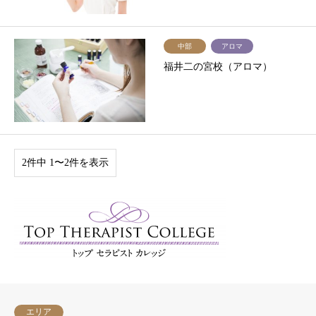
中部
アロマ
福井二の宮校（アロマ）
2件中 1〜2件を表示
エリア