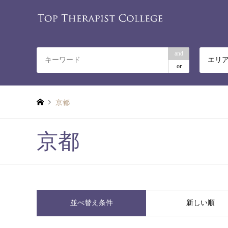
and
エリ
or
京都
京都
並べ替え条件
新しい順