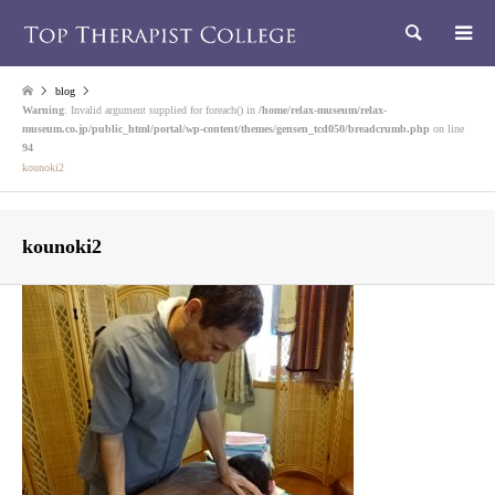
検索
blog
Warning
: Invalid argument supplied for foreach() in
/home/relax-museum/relax-
museum.co.jp/public_html/portal/wp-content/themes/gensen_tcd050/breadcrumb.php
on line
94
kounoki2
kounoki2