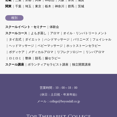
近畿
三重
京都
兵庫
和歌山
大阪
奈良
滋賀
関東
千葉
埼玉
東京
栃木
神奈川
群馬
茨城
種別
スクールイベント・セミナー
体験会
スクールコース
よもぎ蒸し
アロマ
オイル・リンパトリートメント
タイ古式
ダイエット
ハンドマッサージ
バリニーズ
フェイシャル
ヘッドマッサージ
ベビーマッサージ
ホットストーンセラピー
ボディケア
メディカルアロマ
リフレクソロジー
リンパアロマ
ロミロミ
整体
脱毛
腸セラピー
スクール講座
ボランティアセラピスト講座
独立開業講座
営業時間：10：00～18：00
（休日：土日祝・年末年始）
メール：college@beyondall.co.jp