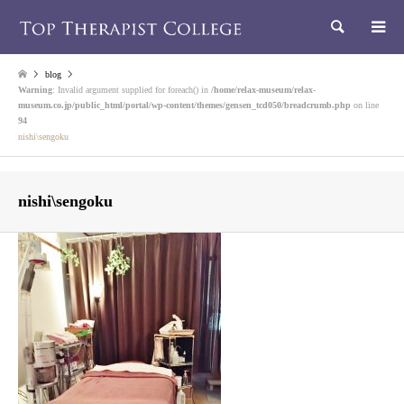
検索
blog
Warning
: Invalid argument supplied for foreach() in
/home/relax-museum/relax-
museum.co.jp/public_html/portal/wp-content/themes/gensen_tcd050/breadcrumb.php
on line
94
nishi\sengoku
nishi\sengoku