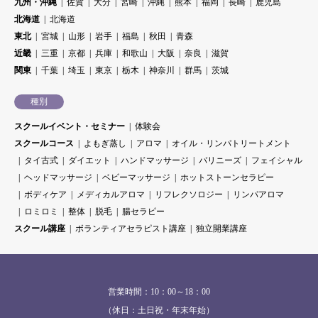
九州・沖縄
佐賀
大分
宮崎
沖縄
熊本
福岡
長崎
鹿児島
北海道
北海道
東北
宮城
山形
岩手
福島
秋田
青森
近畿
三重
京都
兵庫
和歌山
大阪
奈良
滋賀
関東
千葉
埼玉
東京
栃木
神奈川
群馬
茨城
種別
スクールイベント・セミナー
体験会
スクールコース
よもぎ蒸し
アロマ
オイル・リンパトリートメント
タイ古式
ダイエット
ハンドマッサージ
バリニーズ
フェイシャル
ヘッドマッサージ
ベビーマッサージ
ホットストーンセラピー
ボディケア
メディカルアロマ
リフレクソロジー
リンパアロマ
ロミロミ
整体
脱毛
腸セラピー
スクール講座
ボランティアセラピスト講座
独立開業講座
営業時間：10：00～18：00
（休日：土日祝・年末年始）