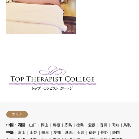
エリア
中国・四国
山口
岡山
島根
広島
徳島
愛媛
香川
高知
鳥取
中部
富山
山梨
岐阜
愛知
新潟
石川
福井
長野
静岡