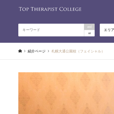
and
エリ
or
紹介ページ
札幌大通公園校（フェイシャル）