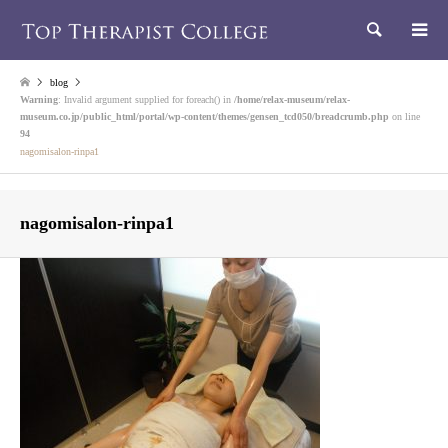
検索
blog
Warning
: Invalid argument supplied for foreach() in
/home/relax-museum/relax-
museum.co.jp/public_html/portal/wp-content/themes/gensen_tcd050/breadcrumb.php
on line
94
nagomisalon-rinpa1
nagomisalon-rinpa1