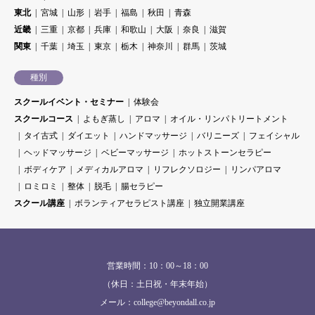
東北
宮城
山形
岩手
福島
秋田
青森
近畿
三重
京都
兵庫
和歌山
大阪
奈良
滋賀
関東
千葉
埼玉
東京
栃木
神奈川
群馬
茨城
種別
スクールイベント・セミナー
体験会
スクールコース
よもぎ蒸し
アロマ
オイル・リンパトリートメント
タイ古式
ダイエット
ハンドマッサージ
バリニーズ
フェイシャル
ヘッドマッサージ
ベビーマッサージ
ホットストーンセラピー
ボディケア
メディカルアロマ
リフレクソロジー
リンパアロマ
ロミロミ
整体
脱毛
腸セラピー
スクール講座
ボランティアセラピスト講座
独立開業講座
営業時間：10：00～18：00
（休日：土日祝・年末年始）
メール：college@beyondall.co.jp