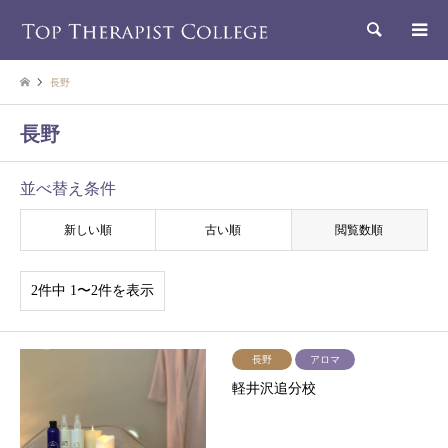
検索
長野
長野
並べ替え条件
新しい順
古い順
閲覧数順
2件中 1〜2件を表示
長野
アロマ
軽井沢追分校