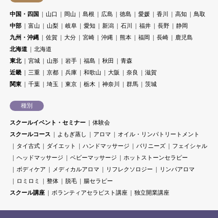
中国・四国
山口
岡山
島根
広島
徳島
愛媛
香川
高知
鳥取
中部
富山
山梨
岐阜
愛知
新潟
石川
福井
長野
静岡
九州・沖縄
佐賀
大分
宮崎
沖縄
熊本
福岡
長崎
鹿児島
北海道
北海道
東北
宮城
山形
岩手
福島
秋田
青森
近畿
三重
京都
兵庫
和歌山
大阪
奈良
滋賀
関東
千葉
埼玉
東京
栃木
神奈川
群馬
茨城
種別
スクールイベント・セミナー
体験会
スクールコース
よもぎ蒸し
アロマ
オイル・リンパトリートメント
タイ古式
ダイエット
ハンドマッサージ
バリニーズ
フェイシャル
ヘッドマッサージ
ベビーマッサージ
ホットストーンセラピー
ボディケア
メディカルアロマ
リフレクソロジー
リンパアロマ
ロミロミ
整体
脱毛
腸セラピー
スクール講座
ボランティアセラピスト講座
独立開業講座