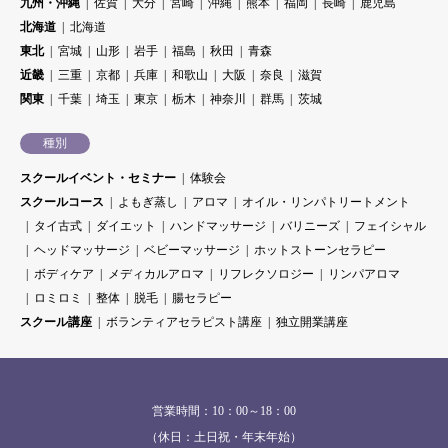
九州・沖縄
佐賀
大分
宮崎
沖縄
熊本
福岡
長崎
鹿児島
北海道
北海道
東北
宮城
山形
岩手
福島
秋田
青森
近畿
三重
京都
兵庫
和歌山
大阪
奈良
滋賀
関東
千葉
埼玉
東京
栃木
神奈川
群馬
茨城
種別
スクールイベント・セミナー
体験会
スクールコース
よもぎ蒸し
アロマ
オイル・リンパトリートメント
タイ古式
ダイエット
ハンドマッサージ
バリニーズ
フェイシャル
ヘッドマッサージ
ベビーマッサージ
ホットストーンセラピー
ボディケア
メディカルアロマ
リフレクソロジー
リンパアロマ
ロミロミ
整体
脱毛
腸セラピー
スクール講座
ボランティアセラピスト講座
独立開業講座
営業時間：10：00～18：00
（休日：土日祝・年末年始）