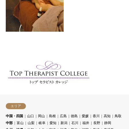
エリア
中国・四国
山口
岡山
島根
広島
徳島
愛媛
香川
高知
鳥取
中部
富山
山梨
岐阜
愛知
新潟
石川
福井
長野
静岡