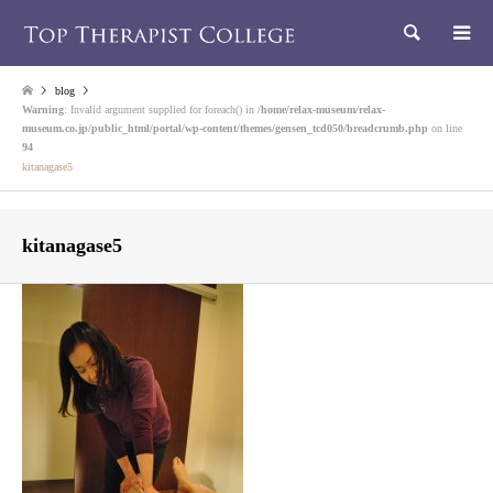
検索
blog
Warning
: Invalid argument supplied for foreach() in
/home/relax-museum/relax-
museum.co.jp/public_html/portal/wp-content/themes/gensen_tcd050/breadcrumb.php
on line
94
kitanagase5
kitanagase5