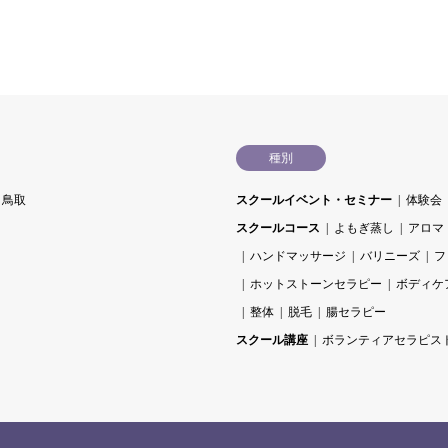
種別
鳥取
スクールイベント・セミナー
体験会
スクールコース
よもぎ蒸し
アロマ
ハンドマッサージ
バリニーズ
フ
ホットストーンセラピー
ボディケ
整体
脱毛
腸セラピー
スクール講座
ボランティアセラピス