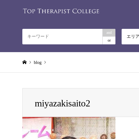
and
エリ
or
blog
Warning
: Invalid argument supplied for foreach() in
/home/rela
miyazakisaito2
miyazakisaito2