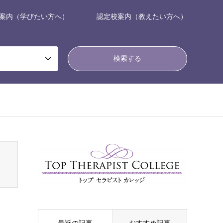
案内（学びたい方へ）
認定校案内（教えたい方へ）
nsen_tcd050/breadcrumb.php
on line
94