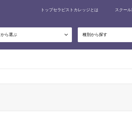
トップセラピストカレッジとは
スクール
アから選ぶ
種別から探す
x-museum/relax-museum.co.jp/public_html/portal/wp-content/themes/ge