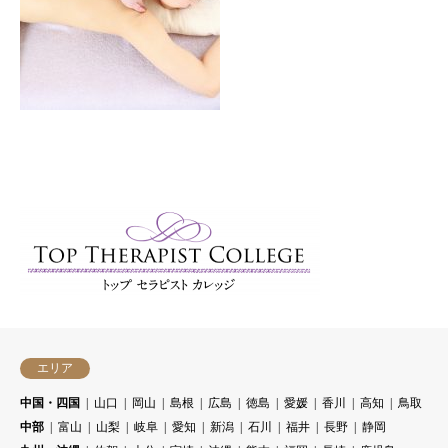
エリア
中国・四国
山口
岡山
島根
広島
徳島
愛媛
香川
高知
鳥取
中部
富山
山梨
岐阜
愛知
新潟
石川
福井
長野
静岡