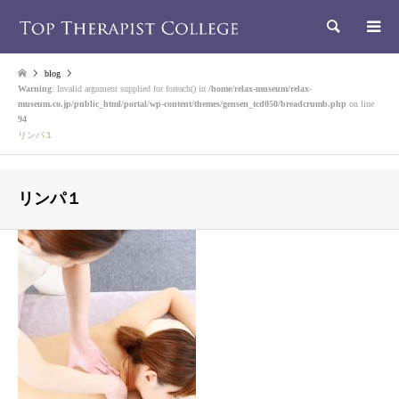
検索
blog
Warning
: Invalid argument supplied for foreach() in
/home/relax-museum/relax-
museum.co.jp/public_html/portal/wp-content/themes/gensen_tcd050/breadcrumb.php
on line
94
リンパ１
リンパ１