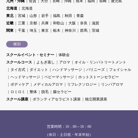
九州・沖縄
佐賀
大分
宮崎
沖縄
熊本
福岡
長崎
鹿児島
北海道
北海道
東北
宮城
山形
岩手
福島
秋田
青森
近畿
三重
京都
兵庫
和歌山
大阪
奈良
滋賀
関東
千葉
埼玉
東京
栃木
神奈川
群馬
茨城
種別
スクールイベント・セミナー
体験会
スクールコース
よもぎ蒸し
アロマ
オイル・リンパトリートメント
タイ古式
ダイエット
ハンドマッサージ
バリニーズ
フェイシャル
ヘッドマッサージ
ベビーマッサージ
ホットストーンセラピー
ボディケア
メディカルアロマ
リフレクソロジー
リンパアロマ
ロミロミ
整体
脱毛
腸セラピー
スクール講座
ボランティアセラピスト講座
独立開業講座
営業時間：10：00～18：00
（休日：土日祝・年末年始）