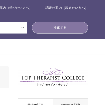
案内（学びたい方へ）
認定校案内（教えたい方へ）
nsen_tcd050/breadcrumb.php
on line
94