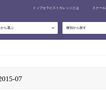
トップセラピストカレッジとは
スクール
アから選ぶ
種別から探す
x-museum/relax-museum.co.jp/public_html/portal/wp-content/themes/ge
015-07