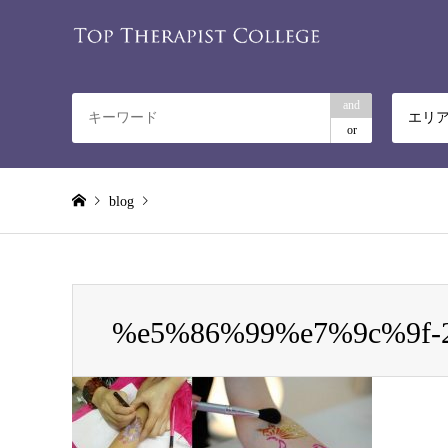
and
エリ
or
blog
Warning
: Invalid argument supplied for foreach() in
/home/rela
%e5%86%99%e7%9c%9f-2
%e5%86%99%e7%9c%9f-2015-07