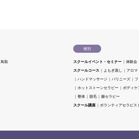
種別
鳥取
スクールイベント・セミナー
体験会
スクールコース
よもぎ蒸し
アロマ
ハンドマッサージ
バリニーズ
フ
ホットストーンセラピー
ボディケ
整体
脱毛
腸セラピー
スクール講座
ボランティアセラピス