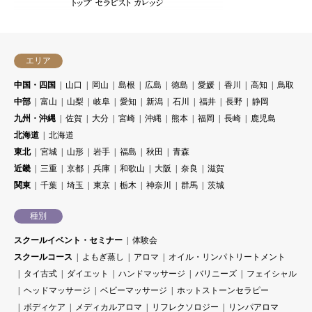
エリア
中国・四国
山口
岡山
島根
広島
徳島
愛媛
香川
高知
鳥取
中部
富山
山梨
岐阜
愛知
新潟
石川
福井
長野
静岡
九州・沖縄
佐賀
大分
宮崎
沖縄
熊本
福岡
長崎
鹿児島
北海道
北海道
東北
宮城
山形
岩手
福島
秋田
青森
近畿
三重
京都
兵庫
和歌山
大阪
奈良
滋賀
関東
千葉
埼玉
東京
栃木
神奈川
群馬
茨城
種別
スクールイベント・セミナー
体験会
スクールコース
よもぎ蒸し
アロマ
オイル・リンパトリートメント
タイ古式
ダイエット
ハンドマッサージ
バリニーズ
フェイシャル
ヘッドマッサージ
ベビーマッサージ
ホットストーンセラピー
ボディケア
メディカルアロマ
リフレクソロジー
リンパアロマ