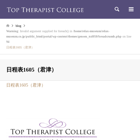
検索
blog
Warning
: Invalid argument supplied for foreach() in
/home/relax-museum/relax-
museum.co.jp/public_html/portal/wp-content/themes/gensen_tcd050/breadcrumb.php
on line
94
日程表1605（君津）
日程表1605（君津）
日程表1605（君津）