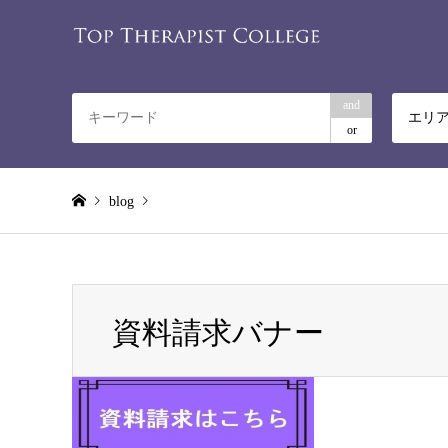
and
エリ
or
blog
Warning
: Invalid argument supplied for foreach() in
/home/rela
資料請求バナー
資料請求バナー