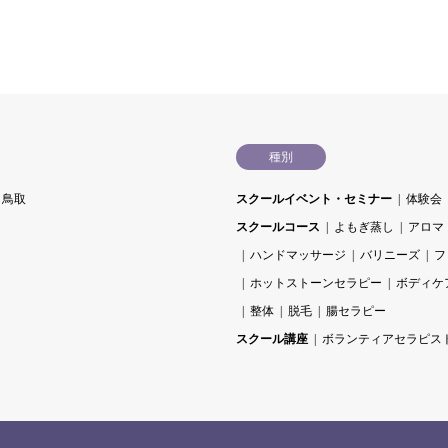
種別
鳥取
スクールイベント・セミナー
体験会
スクールコース
よもぎ蒸し
アロマ
ハンドマッサージ
バリニーズ
フ
ホットストーンセラピー
ボディケ
整体
脱毛
腸セラピー
スクール講座
ボランティアセラピス