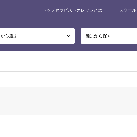
トップセラピストカレッジとは
スクール
アから選ぶ
種別から探す
x-museum/relax-museum.co.jp/public_html/portal/wp-content/themes/ge