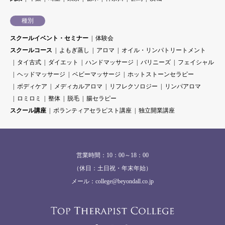
種別
スクールイベント・セミナー
体験会
スクールコース
よもぎ蒸し
アロマ
オイル・リンパトリートメント
タイ古式
ダイエット
ハンドマッサージ
バリニーズ
フェイシャル
ヘッドマッサージ
ベビーマッサージ
ホットストーンセラピー
ボディケア
メディカルアロマ
リフレクソロジー
リンパアロマ
ロミロミ
整体
脱毛
腸セラピー
スクール講座
ボランティアセラピスト講座
独立開業講座
営業時間：10：00～18：00
（休日：土日祝・年末年始）
メール：college@beyondall.co.jp