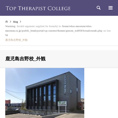
検索
blog
Warning
: Invalid argument supplied for foreach() in
/home/relax-museum/relax-
museum.co.jp/public_html/portal/wp-content/themes/gensen_tcd050/breadcrumb.php
on line
94
鹿児島吉野校_外観
鹿児島吉野校_外観