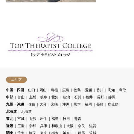
エリア
中国・四国
山口
岡山
島根
広島
徳島
愛媛
香川
高知
鳥取
中部
富山
山梨
岐阜
愛知
新潟
石川
福井
長野
静岡
九州・沖縄
佐賀
大分
宮崎
沖縄
熊本
福岡
長崎
鹿児島
北海道
北海道
東北
宮城
山形
岩手
福島
秋田
青森
近畿
三重
京都
兵庫
和歌山
大阪
奈良
滋賀
関東
千葉
埼玉
東京
栃木
神奈川
群馬
茨城