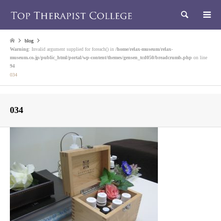
検索
blog
Warning
: Invalid argument supplied for foreach() in
/home/relax-museum/relax-
museum.co.jp/public_html/portal/wp-content/themes/gensen_tcd050/breadcrumb.php
on line
94
034
034