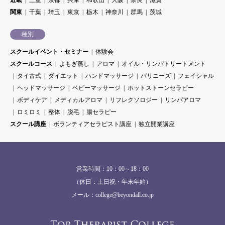
近畿
三重
京都
兵庫
和歌山
大阪
奈良
滋賀
関東
千葉
埼玉
東京
栃木
神奈川
群馬
茨城
種別
スクールイベント・セミナー
体験会
スクールコース
よもぎ蒸し
アロマ
オイル・リンパトリートメント
タイ古式
ダイエット
ハンドマッサージ
バリニーズ
フェイシャル
ヘッドマッサージ
ベビーマッサージ
ホットストーンセラピー
ボディケア
メディカルアロマ
リフレクソロジー
リンパアロマ
ロミロミ
整体
脱毛
腸セラピー
スクール講座
ボランティアセラピスト講座
独立開業講座
営業時間：10：00～18：00
（休日：土日祝・年末年始）
メール：college@beyondall.co.jp