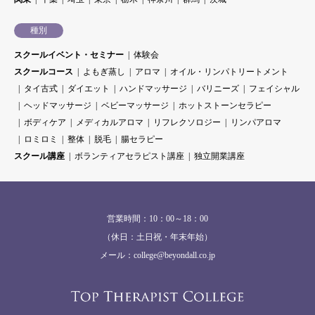
種別
スクールイベント・セミナー
体験会
スクールコース
よもぎ蒸し
アロマ
オイル・リンパトリートメント
タイ古式
ダイエット
ハンドマッサージ
バリニーズ
フェイシャル
ヘッドマッサージ
ベビーマッサージ
ホットストーンセラピー
ボディケア
メディカルアロマ
リフレクソロジー
リンパアロマ
ロミロミ
整体
脱毛
腸セラピー
スクール講座
ボランティアセラピスト講座
独立開業講座
営業時間：10：00～18：00
（休日：土日祝・年末年始）
メール：college@beyondall.co.jp