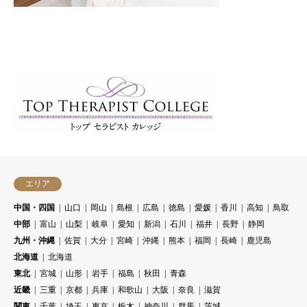
エリア
中国・四国
山口
岡山
島根
広島
徳島
愛媛
香川
高知
鳥取
中部
富山
山梨
岐阜
愛知
新潟
石川
福井
長野
静岡
九州・沖縄
佐賀
大分
宮崎
沖縄
熊本
福岡
長崎
鹿児島
北海道
北海道
東北
宮城
山形
岩手
福島
秋田
青森
近畿
三重
京都
兵庫
和歌山
大阪
奈良
滋賀
関東
千葉
埼玉
東京
栃木
神奈川
群馬
茨城