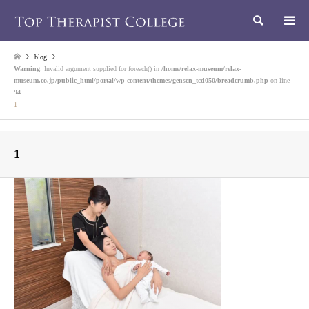
検索
blog
Warning
: Invalid argument supplied for foreach() in
/home/relax-museum/relax-
museum.co.jp/public_html/portal/wp-content/themes/gensen_tcd050/breadcrumb.php
on line
94
1
1