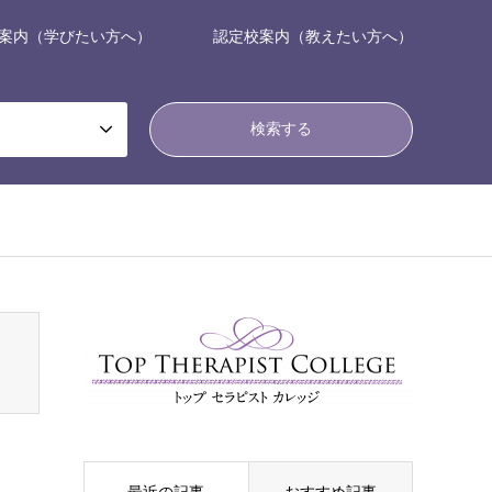
案内（学びたい方へ）
認定校案内（教えたい方へ）
nsen_tcd050/breadcrumb.php
on line
94