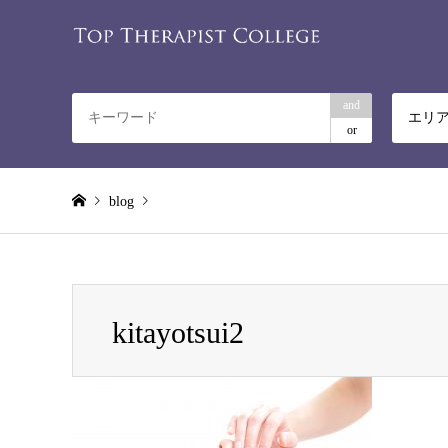
and
エリ
or
blog
Warning
: Invalid argument supplied for foreach() in
/home/rela
kitayotsui2
kitayotsui2