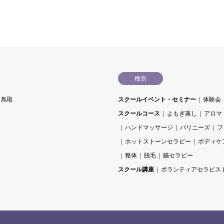
種別
鳥取
スクールイベント・セミナー
体験会
スクールコース
よもぎ蒸し
アロマ
ハンドマッサージ
バリニーズ
フ
ホットストーンセラピー
ボディケ
整体
脱毛
腸セラピー
スクール講座
ボランティアセラピス