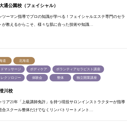
大通公園校（フェイシャル）
ンツーマン指導でプロの知識が学べる！フェイシャルエステ専門のセラ
トが教えるからこそ、様々な肌に合った技術や知識…
海道
北海道
ッドマッサージ
ボディケア
ボランティアセラピスト講座
フレクソロジー
体験会
整体
独立開業講座
澄川校
ャリア21年「上級講師免許」を持つ現役サロンインストラクターが指導
総合スクール整体だけでなくリンパトリートメント…