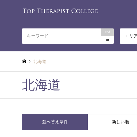
and
エリ
or
北海道
北海道
並べ替え条件
新しい順