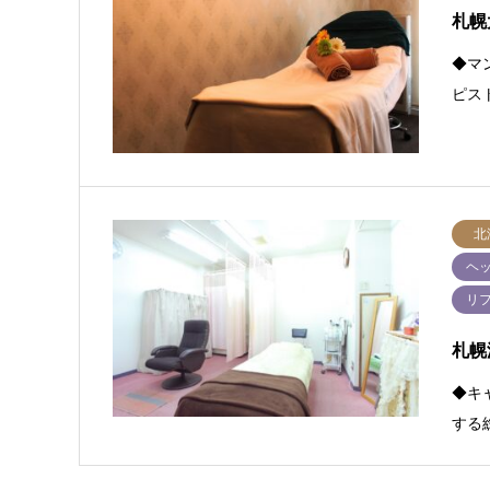
札幌
◆マ
ピス
北
ヘ
リ
札幌
◆キ
する