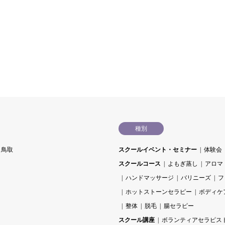
種別
鳥取
スクールイベント・セミナー
体験会
スクールコース
よもぎ蒸し
アロマ
ハンドマッサージ
バリニーズ
フ
ホットストーンセラピー
ボディケ
整体
脱毛
腸セラピー
スクール講座
ボランティアセラピス