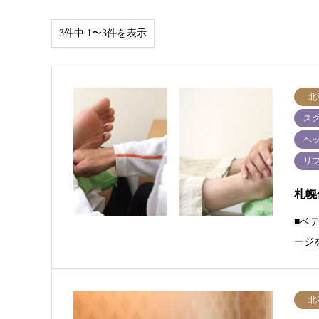
3件中 1〜3件を表示
北
ス
ヘ
リ
札幌
■ベ
ージ
北