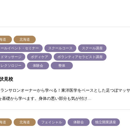
海道
北海道
クールイベント・セミナー
スクールコース
スクール講座
ッドマッサージ
ボディケア
ボランティアセラピスト講座
フレクソロジー
体験会
整体
伏見校
テランサロンオーナーから学べる！東洋医学をベースとした足つぼマッ
を基礎から学べます。身体の悪い部分も気が付け…
海道
北海道
フェイシャル
体験会
独立開業講座