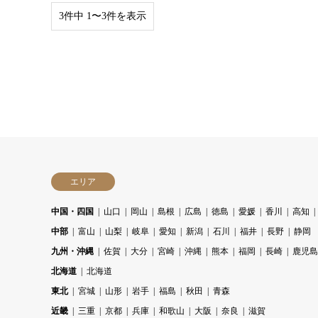
3件中 1〜3件を表示
エリア
中国・四国
山口
岡山
島根
広島
徳島
愛媛
香川
高知
中部
富山
山梨
岐阜
愛知
新潟
石川
福井
長野
静岡
九州・沖縄
佐賀
大分
宮崎
沖縄
熊本
福岡
長崎
鹿児島
北海道
北海道
東北
宮城
山形
岩手
福島
秋田
青森
近畿
三重
京都
兵庫
和歌山
大阪
奈良
滋賀