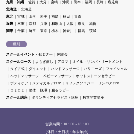
九州・沖縄
佐賀
大分
宮崎
沖縄
熊本
福岡
長崎
鹿児島
北海道
北海道
東北
宮城
山形
岩手
福島
秋田
青森
近畿
三重
京都
兵庫
和歌山
大阪
奈良
滋賀
関東
千葉
埼玉
東京
栃木
神奈川
群馬
茨城
種別
スクールイベント・セミナー
体験会
スクールコース
よもぎ蒸し
アロマ
オイル・リンパトリートメント
タイ古式
ダイエット
ハンドマッサージ
バリニーズ
フェイシャル
ヘッドマッサージ
ベビーマッサージ
ホットストーンセラピー
ボディケア
メディカルアロマ
リフレクソロジー
リンパアロマ
ロミロミ
整体
脱毛
腸セラピー
スクール講座
ボランティアセラピスト講座
独立開業講座
営業時間：10：00～18：00
（休日：土日祝・年末年始）