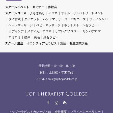
スクールイベント・セミナー
体験会
スクールコース
よもぎ蒸し
アロマ
オイル・リンパトリートメント
タイ古式
ダイエット
ハンドマッサージ
バリニーズ
フェイシャル
ヘッドマッサージ
ベビーマッサージ
ホットストーンセラピー
ボディケア
メディカルアロマ
リフレクソロジー
リンパアロマ
ロミロミ
整体
脱毛
腸セラピー
スクール講座
ボランティアセラピスト講座
独立開業講座
営業時間：10：00～18：00
（休日：土日祝・年末年始）
メール：college@beyondall.co.jp
Facebook
Instagram
RSS
トップセラピストカレッジとは
会社概要
プライバシーポリシー