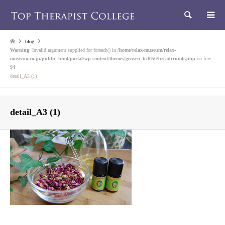
検索
blog
Warning
: Invalid argument supplied for foreach() in
/home/relax-museum/relax-
museum.co.jp/public_html/portal/wp-content/themes/gensen_tcd050/breadcrumb.php
on line
94
detail_A3 (1)
detail_A3 (1)