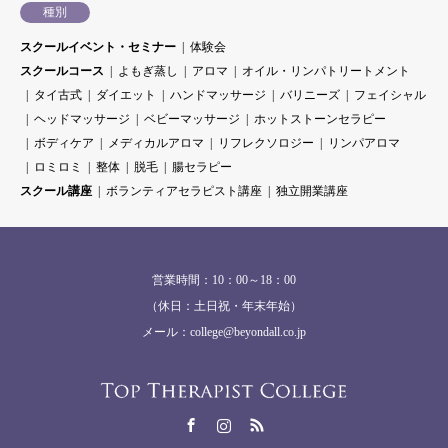
種別
スクールイベント・セミナー
体験会
スクールコース
よもぎ蒸し
アロマ
オイル・リンパトリートメント
タイ古式
ダイエット
ハンドマッサージ
バリニーズ
フェイシャル
ヘッドマッサージ
ベビーマッサージ
ホットストーンセラピー
ボディケア
メディカルアロマ
リフレクソロジー
リンパアロマ
ロミロミ
整体
脱毛
腸セラピー
スクール講座
ボランティアセラピスト講座
独立開業講座
営業時間：10：00～18：00
（休日：土日祝・年末年始）
メール：college@beyondall.co.jp
Facebook
Instagram
RSS