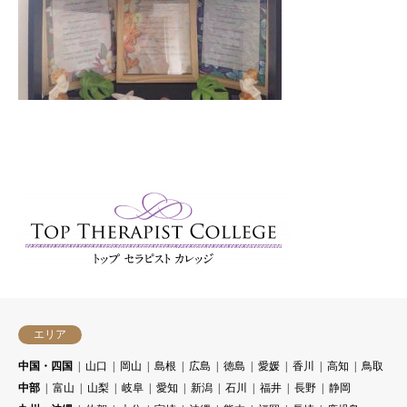
エリア
中国・四国
山口
岡山
島根
広島
徳島
愛媛
香川
高知
鳥取
中部
富山
山梨
岐阜
愛知
新潟
石川
福井
長野
静岡