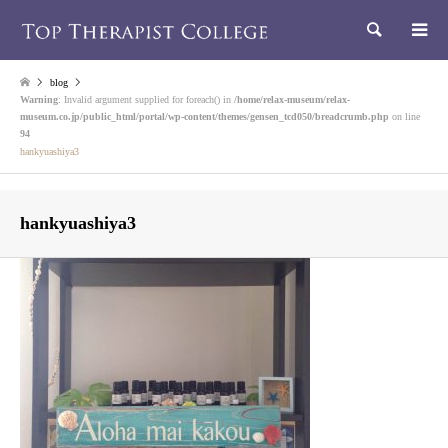
検索
blog
Warning
: Invalid argument supplied for foreach() in
/home/relax-museum/relax-
museum.co.jp/public_html/portal/wp-content/themes/gensen_tcd050/breadcrumb.php
on line
94
hankyuashiya3
hankyuashiya3