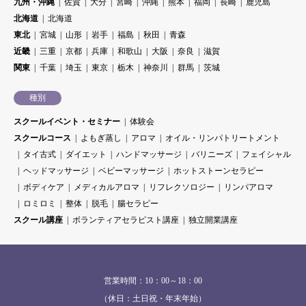
九州・沖縄
佐賀
大分
宮崎
沖縄
熊本
福岡
長崎
鹿児島
北海道
北海道
東北
宮城
山形
岩手
福島
秋田
青森
近畿
三重
京都
兵庫
和歌山
大阪
奈良
滋賀
関東
千葉
埼玉
東京
栃木
神奈川
群馬
茨城
種別
スクールイベント・セミナー
体験会
スクールコース
よもぎ蒸し
アロマ
オイル・リンパトリートメント
タイ古式
ダイエット
ハンドマッサージ
バリニーズ
フェイシャル
ヘッドマッサージ
ベビーマッサージ
ホットストーンセラピー
ボディケア
メディカルアロマ
リフレクソロジー
リンパアロマ
ロミロミ
整体
脱毛
腸セラピー
スクール講座
ボランティアセラピスト講座
独立開業講座
営業時間：10：00～18：00
（休日：土日祝・年末年始）