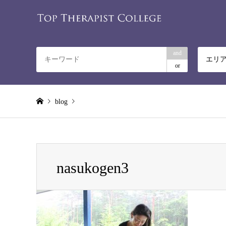
and
エリ
or
blog
Warning
: Invalid argument supplied for foreach() in
/home/rela
nasukogen3
nasukogen3