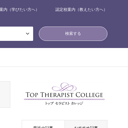
案内（学びたい方へ）
認定校案内（教えたい方へ）
nsen_tcd050/breadcrumb.php
on line
94