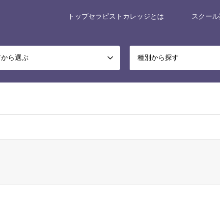
トップセラピストカレッジとは
スクール
アから選ぶ
種別から探す
x-museum/relax-museum.co.jp/public_html/portal/wp-content/themes/ge