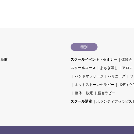
種別
鳥取
スクールイベント・セミナー
体験会
スクールコース
よもぎ蒸し
アロマ
ハンドマッサージ
バリニーズ
フ
ホットストーンセラピー
ボディケ
整体
脱毛
腸セラピー
スクール講座
ボランティアセラピス