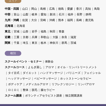
エリア
中国・四国
山口
岡山
島根
広島
徳島
愛媛
香川
高知
鳥取
中部
富山
山梨
岐阜
愛知
新潟
石川
福井
長野
静岡
九州・沖縄
佐賀
大分
宮崎
沖縄
熊本
福岡
長崎
鹿児島
北海道
北海道
東北
宮城
山形
岩手
福島
秋田
青森
近畿
三重
京都
兵庫
和歌山
大阪
奈良
滋賀
関東
千葉
埼玉
東京
栃木
神奈川
群馬
茨城
種別
スクールイベント・セミナー
体験会
スクールコース
よもぎ蒸し
アロマ
オイル・リンパトリートメント
タイ古式
ダイエット
ハンドマッサージ
バリニーズ
フェイシャル
ヘッドマッサージ
ベビーマッサージ
ホットストーンセラピー
ボディケア
メディカルアロマ
リフレクソロジー
リンパアロマ
ロミロミ
整体
脱毛
腸セラピー
スクール講座
ボランティアセラピスト講座
独立開業講座