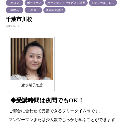
アロマ
ボディケア
ボランティアセラピスト講座
メディカルアロマ
体験会
整体
独立開業講座
千葉市川校
2015.04.17
森永祐子先生
◆受講時間は夜間でもOK！
ご都合に合わせて受講できるフリータイム制です。
マンツーマンまたは少人数でしっかり学ぶことができます。