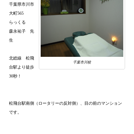
千葉県市川市
大町565
らっくる
森永祐子 先
生
北総線 松飛
千葉市川校
台駅より徒歩
30秒！
松飛台駅南側（ロータリーの反対側）、目の前のマンション
です。