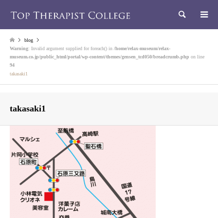
検索
blog
Warning
: Invalid argument supplied for foreach() in
/home/relax-museum/relax-
museum.co.jp/public_html/portal/wp-content/themes/gensen_tcd050/breadcrumb.php
on line
94
takasaki1
takasaki1