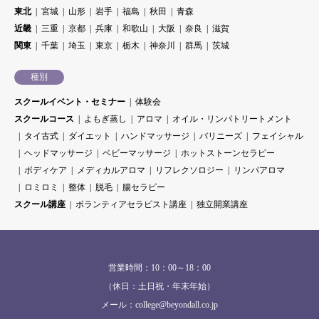
東北
宮城
山形
岩手
福島
秋田
青森
近畿
三重
京都
兵庫
和歌山
大阪
奈良
滋賀
関東
千葉
埼玉
東京
栃木
神奈川
群馬
茨城
種別
スクールイベント・セミナー
体験会
スクールコース
よもぎ蒸し
アロマ
オイル・リンパトリートメント
タイ古式
ダイエット
ハンドマッサージ
バリニーズ
フェイシャル
ヘッドマッサージ
ベビーマッサージ
ホットストーンセラピー
ボディケア
メディカルアロマ
リフレクソロジー
リンパアロマ
ロミロミ
整体
脱毛
腸セラピー
スクール講座
ボランティアセラピスト講座
独立開業講座
営業時間：10：00～18：00
（休日：土日祝・年末年始）
メール：college@beyondall.co.jp