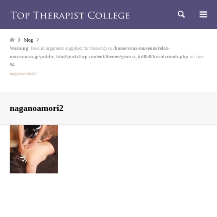
検索
blog
Warning
: Invalid argument supplied for foreach() in
/home/relax-museum/relax-
museum.co.jp/public_html/portal/wp-content/themes/gensen_tcd050/breadcrumb.php
on line
94
naganoamori2
naganoamori2