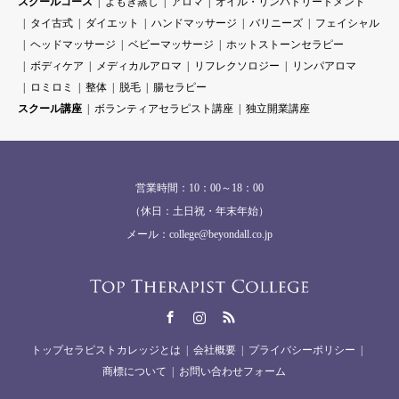
スクールコース
よもぎ蒸し
アロマ
オイル・リンパトリートメント
タイ古式
ダイエット
ハンドマッサージ
バリニーズ
フェイシャル
ヘッドマッサージ
ベビーマッサージ
ホットストーンセラピー
ボディケア
メディカルアロマ
リフレクソロジー
リンパアロマ
ロミロミ
整体
脱毛
腸セラピー
スクール講座
ボランティアセラピスト講座
独立開業講座
営業時間：10：00～18：00
（休日：土日祝・年末年始）
メール：college@beyondall.co.jp
Facebook
Instagram
RSS
トップセラピストカレッジとは
会社概要
プライバシーポリシー
商標について
お問い合わせフォーム