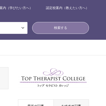
案内（学びたい方へ）
認定校案内（教えたい方へ）
nsen_tcd050/breadcrumb.php
on line
94