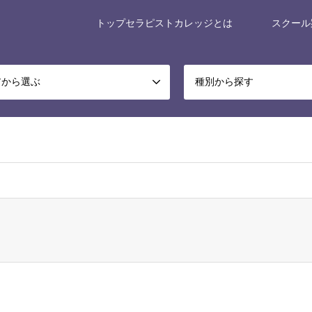
トップセラピストカレッジとは
スクール
アから選ぶ
種別から探す
x-museum/relax-museum.co.jp/public_html/portal/wp-content/themes/ge