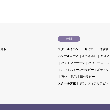
種別
鳥取
スクールイベント・セミナー
体験会
スクールコース
よもぎ蒸し
アロマ
ハンドマッサージ
バリニーズ
フ
ホットストーンセラピー
ボディケ
整体
脱毛
腸セラピー
スクール講座
ボランティアセラピス