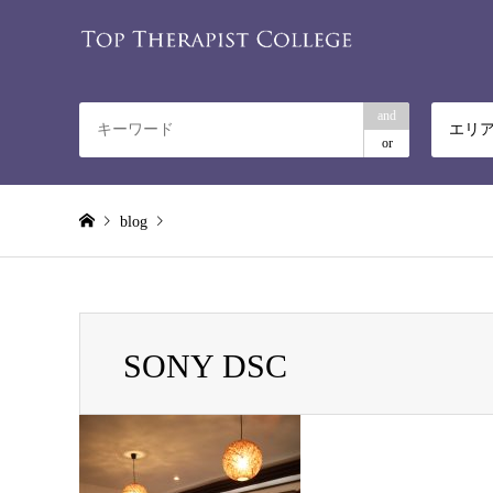
and
エリ
or
blog
Warning
: Invalid argument supplied for foreach() in
/home/rela
SONY DSC
SONY DSC