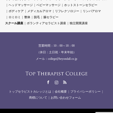
ヘッドマッサージ
ベビーマッサージ
ホットストーンセラピー
ボディケア
メディカルアロマ
リフレクソロジー
リンパアロマ
ロミロミ
整体
脱毛
腸セラピー
スクール講座
ボランティアセラピスト講座
独立開業講座
営業時間：10：00～18：00
（休日：土日祝・年末年始）
メール：college@beyondall.co.jp
Facebook
Instagram
RSS
トップセラピストカレッジとは
会社概要
プライバシーポリシー
商標について
お問い合わせフォーム