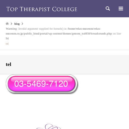
検索
blog
Warning
: Invalid argument supplied for foreach() in
/home/relax-museum/relax-
museum.co.jp/public_html/portal/wp-content/themes/gensen_tcd050/breadcrumb.php
on line
94
tel
tel