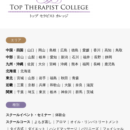
エリア
中国・四国
山口
岡山
島根
広島
徳島
愛媛
香川
高知
鳥取
中部
富山
山梨
岐阜
愛知
新潟
石川
福井
長野
静岡
九州・沖縄
佐賀
大分
宮崎
沖縄
熊本
福岡
長崎
鹿児島
北海道
北海道
東北
宮城
山形
岩手
福島
秋田
青森
近畿
三重
京都
兵庫
和歌山
大阪
奈良
滋賀
関東
千葉
埼玉
東京
栃木
神奈川
群馬
茨城
種別
スクールイベント・セミナー
体験会
スクールコース
よもぎ蒸し
アロマ
オイル・リンパトリートメント
タイ古式
ダイエット
ハンドマッサージ
バリニーズ
フェイシャル