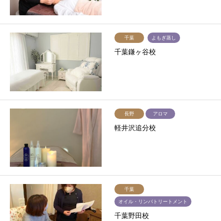
千葉
よもぎ蒸し
千葉鎌ヶ谷校
長野
アロマ
軽井沢追分校
千葉
オイル・リンパトリートメント
千葉野田校