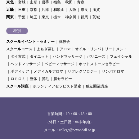
東北
宮城
山形
岩手
福島
秋田
青森
近畿
三重
京都
兵庫
和歌山
大阪
奈良
滋賀
関東
千葉
埼玉
東京
栃木
神奈川
群馬
茨城
種別
スクールイベント・セミナー
体験会
スクールコース
よもぎ蒸し
アロマ
オイル・リンパトリートメント
タイ古式
ダイエット
ハンドマッサージ
バリニーズ
フェイシャル
ヘッドマッサージ
ベビーマッサージ
ホットストーンセラピー
ボディケア
メディカルアロマ
リフレクソロジー
リンパアロマ
ロミロミ
整体
脱毛
腸セラピー
スクール講座
ボランティアセラピスト講座
独立開業講座
営業時間：10：00～18：00
（休日：土日祝・年末年始）
メール：college@beyondall.co.jp