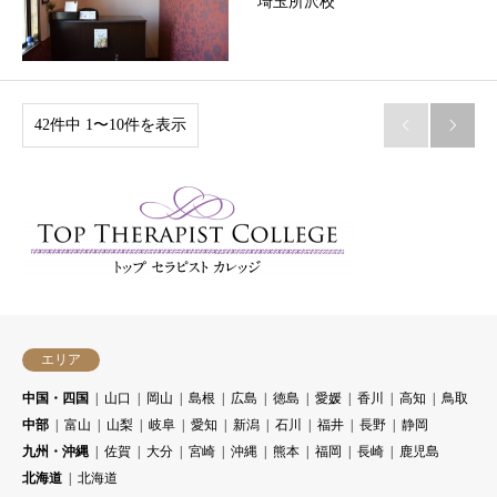
埼玉所沢校
42件中 1〜10件を表示


エリア
中国・四国
山口
岡山
島根
広島
徳島
愛媛
香川
高知
鳥取
中部
富山
山梨
岐阜
愛知
新潟
石川
福井
長野
静岡
九州・沖縄
佐賀
大分
宮崎
沖縄
熊本
福岡
長崎
鹿児島
北海道
北海道