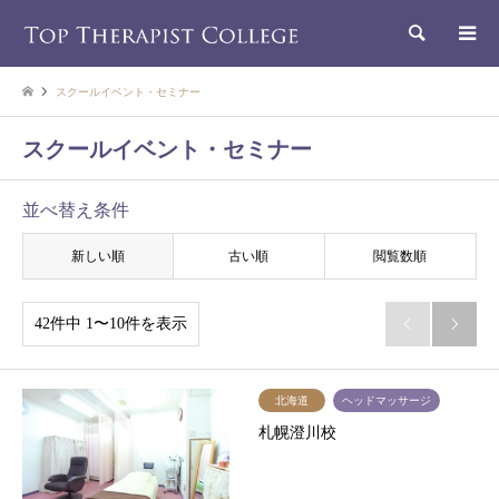
検索
スクールイベント・セミナー
スクールイベント・セミナー
並べ替え条件
新しい順
古い順
閲覧数順
42件中 1〜10件を表示


北海道
ヘッドマッサージ
札幌澄川校