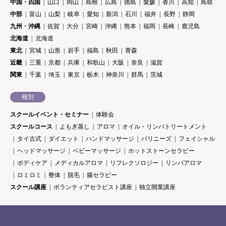
中国・四国
山口
岡山
島根
広島
徳島
愛媛
香川
高知
鳥取
中部
富山
山梨
岐阜
愛知
新潟
石川
福井
長野
静岡
九州・沖縄
佐賀
大分
宮崎
沖縄
熊本
福岡
長崎
鹿児島
北海道
北海道
東北
宮城
山形
岩手
福島
秋田
青森
近畿
三重
京都
兵庫
和歌山
大阪
奈良
滋賀
関東
千葉
埼玉
東京
栃木
神奈川
群馬
茨城
種別
スクールイベント・セミナー
体験会
スクールコース
よもぎ蒸し
アロマ
オイル・リンパトリートメント
タイ古式
ダイエット
ハンドマッサージ
バリニーズ
フェイシャル
ヘッドマッサージ
ベビーマッサージ
ホットストーンセラピー
ボディケア
メディカルアロマ
リフレクソロジー
リンパアロマ
ロミロミ
整体
脱毛
腸セラピー
スクール講座
ボランティアセラピスト講座
独立開業講座