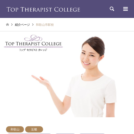
検索
紹介ページ
和歌山市駅校
和歌山
近畿