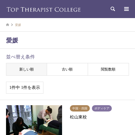
検索
愛媛
愛媛
並べ替え条件
新しい順
古い順
閲覧数順
1件中 1件を表示
中国・四国
ボディケア
松山東校