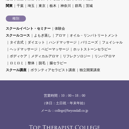
関東
千葉
埼玉
東京
栃木
神奈川
群馬
茨城
種別
スクールイベント・セミナー
体験会
スクールコース
よもぎ蒸し
アロマ
オイル・リンパトリートメント
タイ古式
ダイエット
ハンドマッサージ
バリニーズ
フェイシャル
ヘッドマッサージ
ベビーマッサージ
ホットストーンセラピー
ボディケア
メディカルアロマ
リフレクソロジー
リンパアロマ
ロミロミ
整体
脱毛
腸セラピー
スクール講座
ボランティアセラピスト講座
独立開業講座
営業時間：10：00～18：00
（休日：土日祝・年末年始）
メール：college@beyondall.co.jp