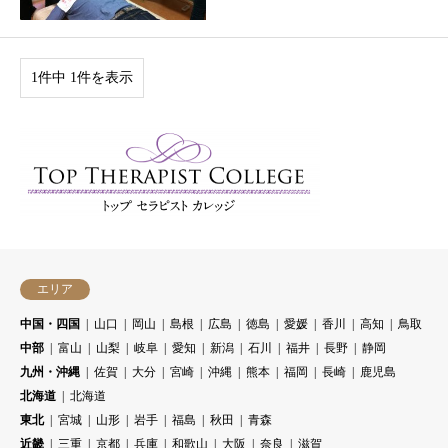
1件中 1件を表示
エリア
中国・四国
山口
岡山
島根
広島
徳島
愛媛
香川
高知
鳥取
中部
富山
山梨
岐阜
愛知
新潟
石川
福井
長野
静岡
九州・沖縄
佐賀
大分
宮崎
沖縄
熊本
福岡
長崎
鹿児島
北海道
北海道
東北
宮城
山形
岩手
福島
秋田
青森
近畿
三重
京都
兵庫
和歌山
大阪
奈良
滋賀